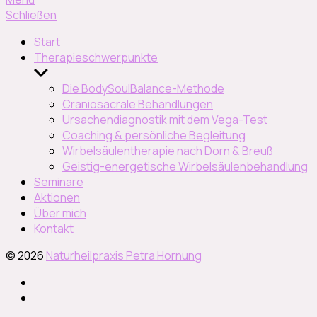
Schließen
Start
Therapieschwerpunkte
Untermenü
anzeigen
Die BodySoulBalance-Methode
Craniosacrale Behandlungen
Ursachendiagnostik mit dem Vega-Test
Coaching & persönliche Begleitung
Wirbelsäulentherapie nach Dorn & Breuß
Geistig-energetische Wirbelsäulenbehandlung
Seminare
Aktionen
Über mich
Kontakt
© 2026
Naturheilpraxis Petra Hornung
Instagram
facebook