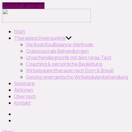
Zum Inhalt springen
Naturheilpraxis
Petra
Hornung
Naturheilpraxis und Seminar
Start
Therapieschwerpunkte
Die BodySoulBalance-Methode
Craniosacrale Behandlungen
Ursachendiagnostik mit dem Vega-Test
Coaching & persönliche Begleitung
Wirbelsäulentherapie nach Dorn & Breuß
Geistig-energetische Wirbelsäulenbehandlung
Seminare
Aktionen
Über mich
Kontakt
Instagram
facebook
Menü