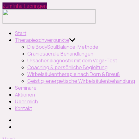
Zum Inhalt springen
Naturheilpraxis
Petra
Hornung
Naturheilpraxis und Seminar
Start
Therapieschwerpunkte
Die BodySoulBalance-Methode
Craniosacrale Behandlungen
Ursachendiagnostik mit dem Vega-Test
Coaching & persönliche Begleitung
Wirbelsäulentherapie nach Dorn & Breuß
Geistig-energetische Wirbelsäulenbehandlung
Seminare
Aktionen
Über mich
Kontakt
Instagram
facebook
Menü