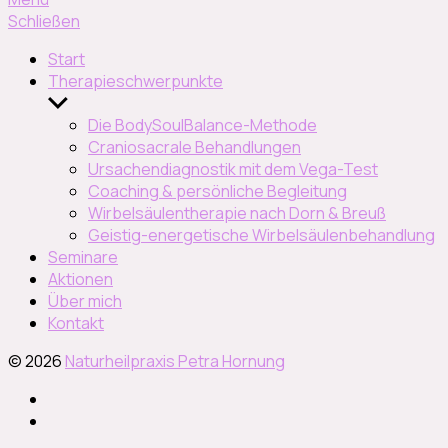
Schließen
Start
Therapieschwerpunkte
Untermenü
anzeigen
Die BodySoulBalance-Methode
Craniosacrale Behandlungen
Ursachendiagnostik mit dem Vega-Test
Coaching & persönliche Begleitung
Wirbelsäulentherapie nach Dorn & Breuß
Geistig-energetische Wirbelsäulenbehandlung
Seminare
Aktionen
Über mich
Kontakt
© 2026
Naturheilpraxis Petra Hornung
Instagram
facebook